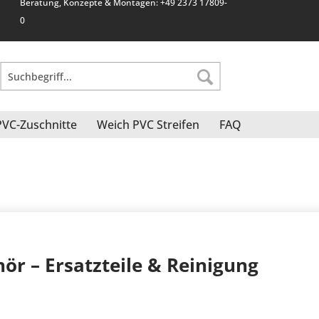
Beratung, Konzepte & Montagen: +49 2373 17809-
0
PVC-Zuschnitte
Weich PVC Streifen
FAQ
ör – Ersatzteile & Reinigung