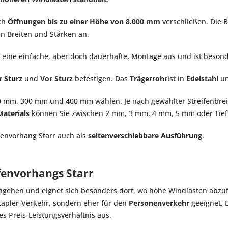
ich
Öffnungen bis zu einer Höhe von 8.000 mm
verschließen. Die B
en Breiten und Stärken an.
h eine einfache, aber doch dauerhafte, Montage aus und ist besond
r Sturz
und
Vor Sturz
befestigen. Das
Trägerrohr
ist in
Edelstahl
u
 mm, 300 mm und 400 mm wählen. Je nach gewählter Streifenbrei
Materials
können Sie zwischen 2 mm, 3 mm, 4 mm, 5 mm oder Tiefk
ifenvorhang Starr auch als
seitenverschiebbare Ausführung
.
ifenvorhangs Starr
chgehen und eignet sich besonders dort, wo hohe Windlasten abzuf
tapler-Verkehr, sondern eher für den
Personenverkehr
geeignet. E
es Preis-Leistungsverhältnis aus.