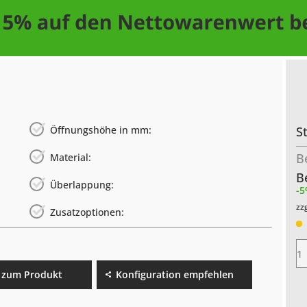
Öffnungshöhe in mm:
S
B
Material:
B
Überlappung:
-5
zz
Zusatzoptionen:
 zum Produkt
Konfiguration empfehlen