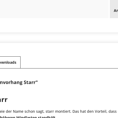
Ar
ownloads
envorhang Starr"
arr
wie der Name schon sagt, starr montiert. Das hat den Vorteil, dass
höheren Windlasten standhält
.