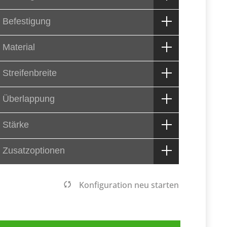
. Befestigung
. Material
. Streifenbreite
. Überlappung
. Stärke
. Zusatzoptionen
Konfiguration neu starten