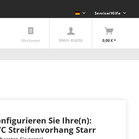
Service/Hilfe
Streifenvorhänge 24
Mein Konto
Merkzettel
0,00 € *
nfigurieren Sie Ihre(n):
C Streifenvorhang Starr