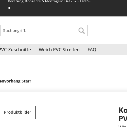
Beratung, Konzepte & Montagen: +49 2373 17809-
0
PVC-Zuschnitte
Weich PVC Streifen
FAQ
fenvorhang Starr
Ko
Produktbilder
PV